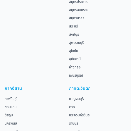
สมุทรปราการ
สมุทรสงคราม
สมุทรสาคร
สระบุรี
สิงห์บุรี
สุพรรณบุรี
สุโขทัย
อุทัยธานี
อ่างทอง
เพชรบูรณ์
ภาคอีสาน
ภาคตะวันตก
กาฬสินธุ์
กาญจนบุรี
ขอนแก่น
ตาก
ชัยภูมิ
ประจวบคีรีขันธ์
นครพนม
ราชบุรี