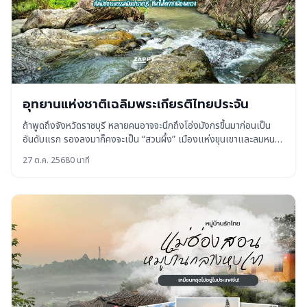
อุทยานแห่งชาติเฉลิมพระเกียรติไทยประจัน
ถ้าพูดถึงจังหวัดราชบุรี หลายคนอาจจะนึกถึงโอ่งมังกรขึ้นมาก่อนเป็น
อันดับแรก รองลงมาก็คงจะเป็น “สวนผึ้ง” เมืองแห่งขุนเขาและลมหนาว
หรือไม่ก็ “เขางู” สถานที่ถ่ายรูปยอดฮิตของสายท่องเที่ยวใกล้กรุง แต่มี
27 ต.ค. 2568
0 นาที
อยู่อีกที่หนึ่ง ที่ซ่อนตัวอยู่อย่างเงียบสงบในผืนป่าราชบุรี