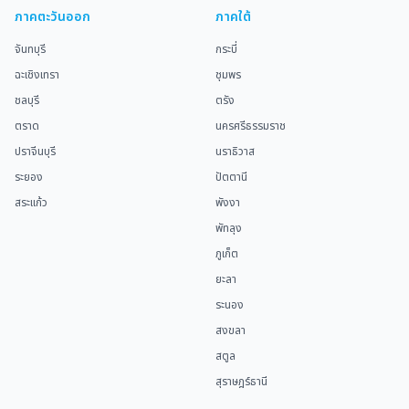
ภาคตะวันออก
ภาคใต้
จันทบุรี
กระบี่
ฉะเชิงเทรา
ชุมพร
ชลบุรี
ตรัง
ตราด
นครศรีธรรมราช
ปราจีนบุรี
นราธิวาส
ระยอง
ปัตตานี
สระแก้ว
พังงา
พัทลุง
ภูเก็ต
ยะลา
ระนอง
สงขลา
สตูล
สุราษฎร์ธานี