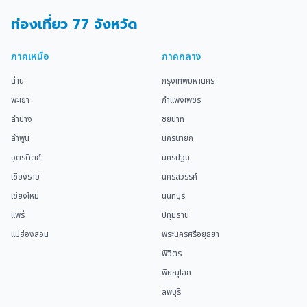
ท่องเที่ยว 77 จังหวัด
ภาคเหนือ
ภาคกลาง
น่าน
กรุงเทพมหานคร
พะเยา
กำแพงเพชร
ลำปาง
ชัยนาท
ลำพูน
นครนายก
อุตรดิตถ์
นครปฐม
เชียงราย
นครสวรรค์
เชียงใหม่
นนทบุรี
แพร่
ปทุมธานี
แม่ฮ่องสอน
พระนครศรีอยุธยา
พิจิตร
พิษณุโลก
ลพบุรี