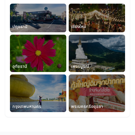
ปทุมธานี
เชียงใหม่
อุทัยธานี
เพชรบูรณ์
กรุงเทพมหานคร
พระนครศรีอยุธยา