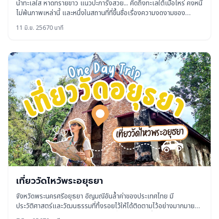
น้ำทะเลใส หาดทรายขาว แนวปะการังสวย... คิดถึงทะเลใต้เมื่อไหร่ คงหนี
ไม่พ้นภาพเหล่านี้ และหนึ่งในสถานที่ที่ขึ้นชื่อเรื่องความงดงามของ
ธรรมชาติใต้ท้องทะเล คงต้องยกให้ หมู่เกาะสิมิลัน ดินแดนมหัศจรรย์
11 มิ.ย. 2567
0 นาที
แห่งทะเลอันดามันถือเป็นสวรรค์ใต้ทะเล ที่เหล่าบรรดาคนรักดำน้ำ อ
เที่ยววัดไหว้พระอยุธยา
จังหวัดพระนครศรีอยุธยา อัญมณีอันล้ำค่าของประเทศไทย มี
ประวัติศาสตร์และวัฒนธรรมที่ทิ้งรอยไว้ให้ได้ติดตามไว้อย่างมากมาย
โดยเฉพาะโบราณสถานสถาปัตยกรรมที่สวยงาม วันนี้จะพาทุกท่านมาก