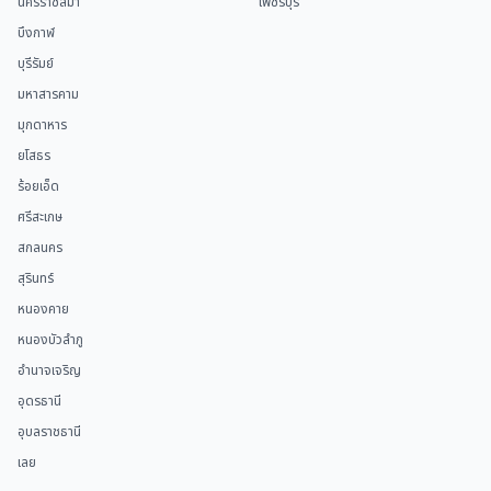
นครราชสีมา
เพชรบุรี
บึงกาฬ
บุรีรัมย์
มหาสารคาม
มุกดาหาร
ยโสธร
ร้อยเอ็ด
ศรีสะเกษ
สกลนคร
สุรินทร์
หนองคาย
หนองบัวลำภู
อำนาจเจริญ
อุดรธานี
อุบลราชธานี
เลย