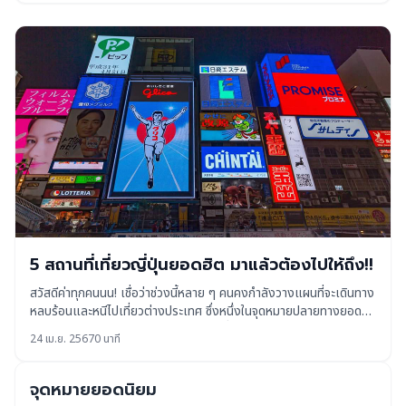
5 สถานที่เที่ยวญี่ปุ่นยอดฮิต มาแล้วต้องไปให้ถึง!!
สวัสดีค่าทุกคนนน! เชื่อว่าช่วงนี้หลาย ๆ คนคงกำลังวางแผนที่จะเดินทาง
หลบร้อนและหนีไปเที่ยวต่างประเทศ ซึ่งหนึ่งในจุดหมายปลายทางยอด
ฮิตคงหนีไปไหนไม่ได้นอกจาก…ใช่แล้ว! ญี่ปุ่นนั่นเองงง เพราะ
24 เม.ย. 2567
0 นาที
จุดหมายยอดนิยม