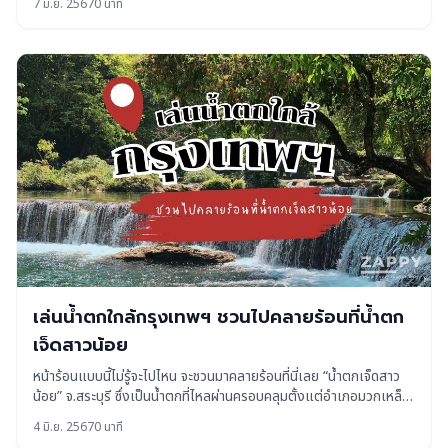
7 มิ.ย. 2567
0 นาที
ราบสิ่งศักดิ์สิทธิ์ขอพรเพื่อเป็นสิริมงคลแก่ชีวิต ในจังหวัด
พระนครศรีอยุธยากันนะค
เล่นน้ำตกใกล้กรุงเทพฯ ชวนไปคลายร้อนที่น้ำตก
เจ็ดสาวน้อย
หน้าร้อนแบบนี้ไม่รู้จะไปไหน จะชวนมาคลายร้อนที่นี่เลย “น้ำตกเจ็ดสาว
น้อย” จ.สระบุรี ซึ่งเป็นน้ำตกที่ไหลผ่านครอบคลุมตั้งแต่อำเภอมวกเหล็ก
อำเภอวังม่วง จังหวัดสระบุรี และ อำเภอปากช่อง จังหวัดนครราชสีมา
4 มิ.ย. 2567
0 นาที
น้ำตกเจ็ดสาวน้อยนับว่า เป็นน้ำตกใกล้กรุง ถือเป็นแหล่งท่องเ