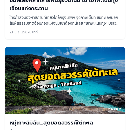
ชมผีเสื้อหลากสายพันธุ์อวดโฉม ณ เขาพะเนินทุ่ง
เขื่อนแก่งกระจาน
ใครกำลังมองหาสถานที่เที่ยวใกล้กรุงเทพฯ จุดกางเต็นท์ ชมทะเลหมอก
สัมผัสธรรมชาติอ้อมกอดแห่งขุมเขาต้องที่นี่เลย “เขาพะเนินทุ่ง” บริเวณ
แคมป์บ้านกร่างเขตอุทยานแห่งชาติแก่งกระจาน ถือเป็นสวรรค์ของคน
21 มิ.ย. 2567
0 นาที
รักธรรมชาติ ที่ชอบเดินป่า ตั้งแคมป์ เดินรับลมชิลๆ ซึ่งจะเริ่มมีผี
หมู่เกาะสิมิลัน...สุดยอดสวรรค์ใต้ทะเล